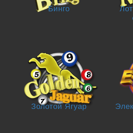
Бинго
Лот
Золотой Ягуар
Элек