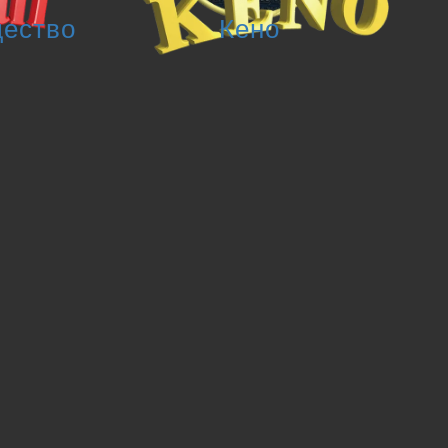
щество
Кено