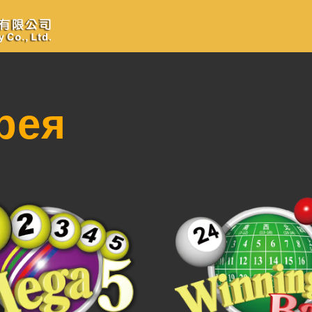
и
и
н
г
о
и
л
л
о
т
е
р
Главная
Продукты
Программное
Бинго и лотерея
Bingotimes
天下數位科
рея
技股份有限
公司