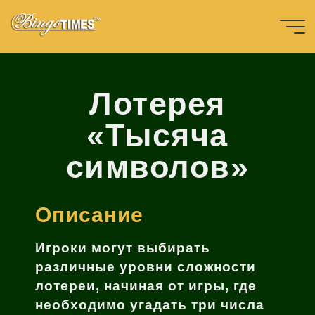
Перейти
к
содержимому
Главная
BINGO-ru
Л
о
о
т
е
р
е
я
«
Т
ы
ы
с
я
ч
а
а
Bingotimes
с
и
м
в
в
о
л
о
в
в
»
天下數位科
Лотерея
技股份有限
«Тысяча
公司
символов»
Описание
Игроки могут выбирать
различные уровни сложности
лотереи, начиная от игры, где
необходимо угадать три числа