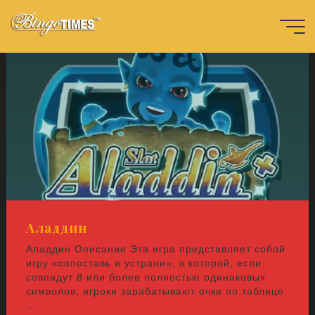
Перейти
к
содержимому
Главная
神
燈
願
望
r
r
u
Bingotimes
天下數位科
技股份有限
公司
Аладдин
Аладдин Описание Эта игра представляет собой
игру «сопоставь и устрани», в которой, если
совпадут 8 или более полностью одинаковых
символов, игроки зарабатывают очки по таблице
…