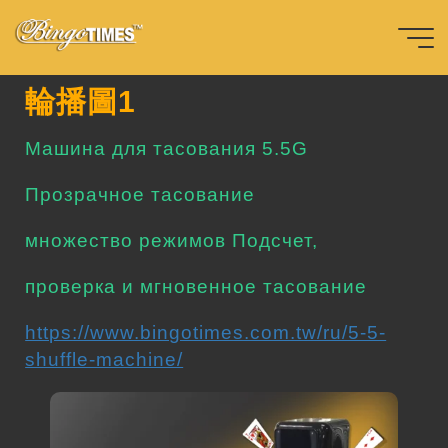
Перейти
к
содержимому
Главная
首頁輪播圖-ru
輪
播
圖
1
Bingotimes
輪播圖1
天下數位科
Машина для тасования 5.5G
技股份有限
Прозрачное тасование
公司
множество режимов Подсчет,
проверка и мгновенное тасование
https://www.bingotimes.com.tw/ru/5-5-
shuffle-machine/