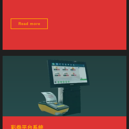
"线
Read more
上
平
台
系
统"
彩券平台系统