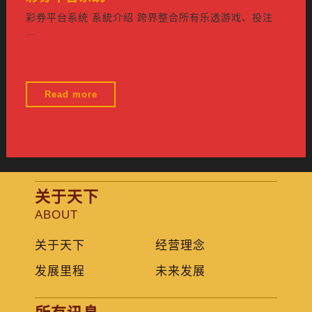
彩券平台系统 系統介绍 跨界整合所有乐透游戏、投注
…
"彩
Read more
券
平
台
系
统"
关于天下
ABOUT
关于天下
经营理念
发展里程
未来发展