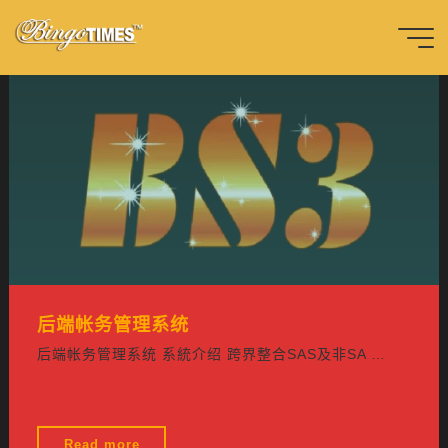
跳
至
内
首
页
容
系
統
統
-
c
n
Bingotimes
天下數位科
技股份有限
公司
后端帐务管理系统
后端帐务管理系统 系統介绍 跨界整合SAS及非SA …
"后
Read more