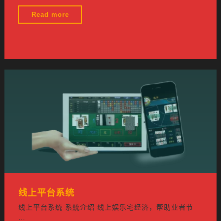
"连
Read more
线
彩
金
系
统"
线上平台系统
线上平台系统 系統介绍 线上娱乐宅经济，帮助业者节
…