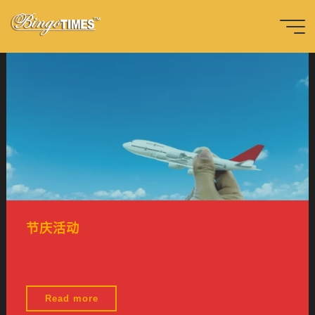
跳
至
内
首
页
容
節
慶
活
動
-
c
n
n
Bingotimes
天下數位科
技股份有限
公司
节庆活动
"节
Read more
庆