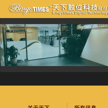
跳
至
内
容