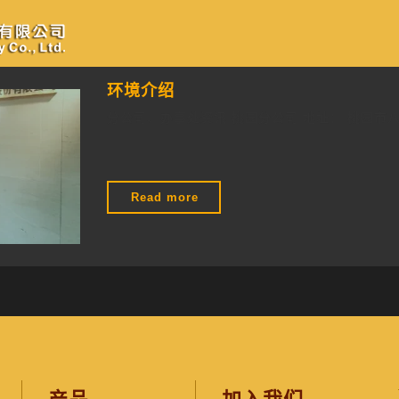
環
境
介
紹
紹
-
c
c
n
首
分类为"環境介紹-cn"的归档
页
Bingotimes
环境介绍
天下數位科
分公司、办事处资讯 桃园分公司 地址： 桃园市八
技股份有限
公司
"环
Read more
境
介
绍"