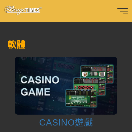
Skip
to
content
Home
產品
軟
體
Bingotimes
天下數位科
軟體
技股份有限
公司
CASINO遊戲