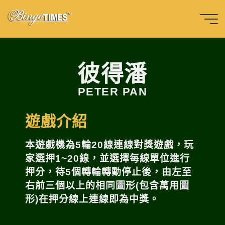
Skip
to
content
Home
SLOT
彼
得
潘
Bingotimes
天下數位科
彼得潘
技股份有限
PETER PAN
公司
遊戲介紹
本遊戲機為5輪20線連線對獎遊戲，玩
家選押1~20線，並選擇每線單位進行
押分，待5個轉輪轉動停止後，由左至
右前三個以上的相同圖形(包含萬用圖
形)在押分線上連線即為中獎。