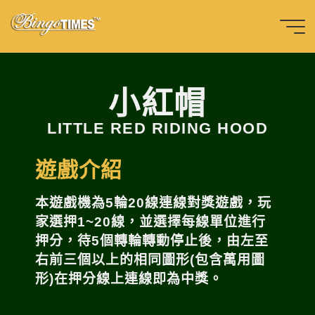
Skip
to
content
Home
SLOT
小
紅
帽
Bingotimes
天下數位科
小紅帽
技股份有限
LITTLE RED RIDING HOOD
公司
遊戲介紹
本遊戲機為5輪20線連線對獎遊戲，玩
家選押1~20線，並選擇每線單位進行
押分，待5個轉輪轉動停止後，由左至
右前三個以上的相同圖形(包含萬用圖
形)在押分線上連線即為中獎。